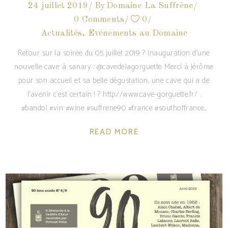
24 juillet 2019
By
Domaine La Suffrène
0 Comments
0
Actualités
,
Evénements au Domaine
Retour sur la soirée du 05 juillet 2019 ? Inauguration d'une
nouvelle cave à sanary : @cavedelagorguette Merci à Jérôme
pour son accueil et sa belle dégustation, une cave qui a de
l'avenir c’est certain ! ? http://www.cave-gorguette.fr/ .
#bandol #vin #wine #suffrene90 #france #southoffrance
READ MORE