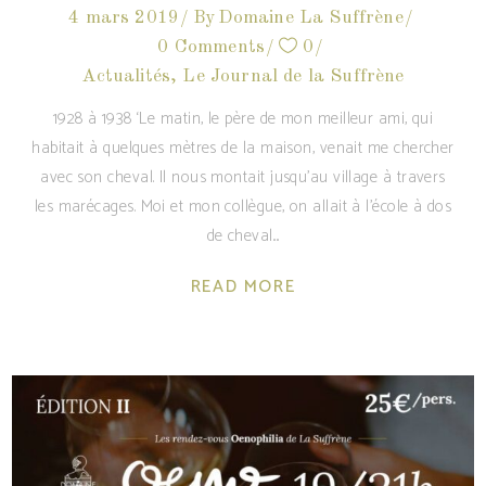
4 mars 2019
By
Domaine La Suffrène
0 Comments
0
Actualités
,
Le Journal de la Suffrène
1928 à 1938 ‘Le matin, le père de mon meilleur ami, qui
habitait à quelques mètres de la maison, venait me chercher
avec son cheval. Il nous montait jusqu’au village à travers
les marécages. Moi et mon collègue, on allait à l’école à dos
de cheval.
READ MORE