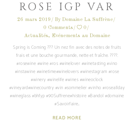
ROSE IGP VAR
26 mars 2019
By
Domaine La Suffrène
0 Comments
0
Actualités
,
Evénements au Domaine
Spring is Coming ??? Un nez fin avec des notes de fruits
frais et une bouche gourmande, nette et fraîche. ????.
#rosewine #wine #ros #winelover #winetasting #vino
#instawine #winetime#winelovers #winestagram #rose
#winery #winelife #wines #wineoclock
#vineyard#winecountry #vin #sommelier #vinho #roseallday
#wineglass #bhfyp #90Suffrene#histoire #Bandol #domaine
#Savoirfaire
READ MORE