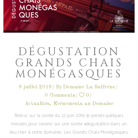
DÉGUSTATION
GRANDS CHAIS
MONÉGASQUES
9 juillet 2019
By
Domaine La Suffrène
0 Comments
0
Actualités
,
Evénements au Domaine
Retour sur la soirée du 27 juin 2019. Je prends quelques
minutes pour revenir sur une soirée #degustation dans un
lieu cher à notre domaine : Les Grands Chais Monégasques​,