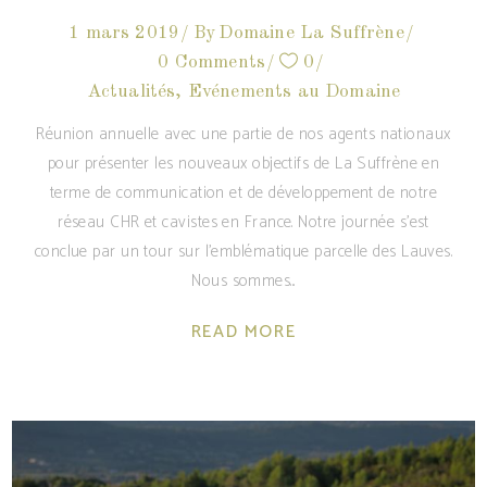
1 mars 2019
By
Domaine La Suffrène
0 Comments
0
Actualités
,
Evénements au Domaine
Réunion annuelle avec une partie de nos agents nationaux
pour présenter les nouveaux objectifs de La Suffrène en
terme de communication et de développement de notre
réseau CHR et cavistes en France. Notre journée s'est
conclue par un tour sur l'emblématique parcelle des Lauves.
Nous sommes
READ MORE