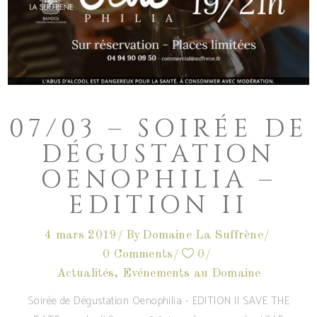
07/03 – SOIRÉE DE
DÉGUSTATION
OENOPHILIA –
EDITION II
4 mars 2019
By
Domaine La Suffrène
0 Comments
0
Actualités
,
Evénements au Domaine
Soirée de Dégustation Oenophilia - EDITION II SAVE THE