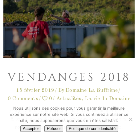
VENDANGES 2018
15 février 2019
By
Domaine La Suffrène
0 Comments
0
Actualités
,
La vie du Domaine
Nous utilisons des cookies pour vous garantir la meilleure
Je vous attends aujourd‘hui à l‘hôtel Le Collectionneur, Paris
expérience sur notre site web. Si vous continuez à utiliser ce
8, pour partager & déguster avec vous nos cuvées terroirs,
site, nous supposerons que vous en êtes satisfait.
nos vins Rouges d‘appellation Bandol.“ Valentin Rubio
Accepter
Refuser
Politique de confidentialité