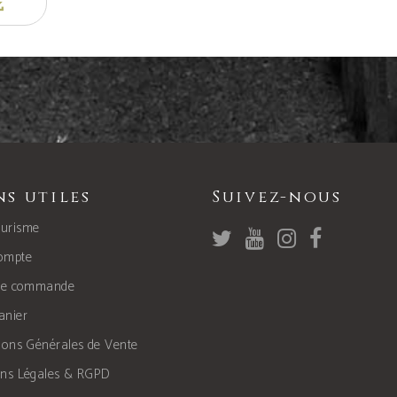
ns utiles
Suivez-nous
urisme
ompte
 de commande
anier
ions Générales de Vente
ons Légales & RGPD