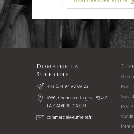
NOUS RENDRE VISITE
Domaine la
Lie
Suffrène
Œnoto
+33 (0)4 94 90 09 23
Mon c
Suivi
1066, Chemin de Cuges - 83740
LA CADIÈRE D’AZUR
Mon P
Condit
commercial@suffrene.fr
Menti