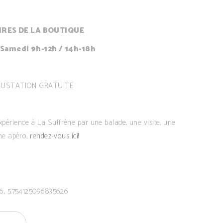
RES DE LA BOUTIQUE
 Samedi 9h-12h / 14h-18h
USTATION GRATUITE
xpérience à La Suffrène par une balade, une visite, une
he apéro,
rendez-vous ici!
6, 5.754125096835626