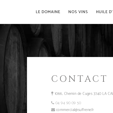
LE DOMAINE
NOS VINS
HUILE D
CONTACT
1066, Chemin de Cuges 3740 LA C
04 94 90 09 50
commercial@suffrene.fr