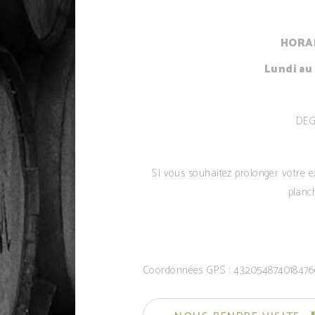
HORAI
Lundi au
DEG
Si vous souhaitez prolonger votre e
planc
Coordonnées GPS : 43.2054874018476