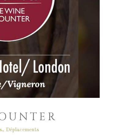
COUNTER
s
,
Déplacements