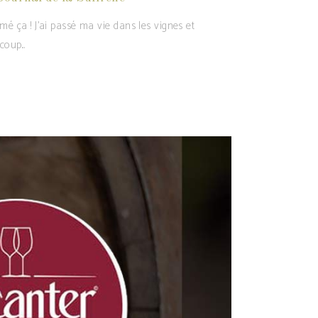
mé ça ! J’ai passé ma vie dans les vignes et
ucoup