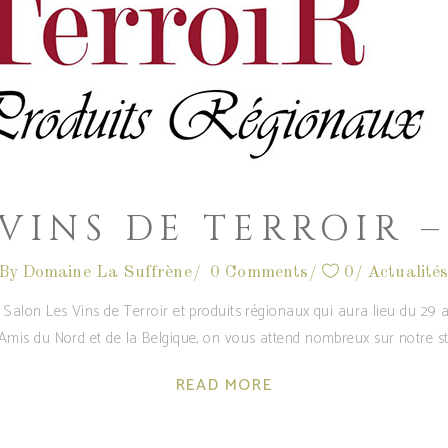
VINS DE TERROIR –
By
Domaine La Suffrène
0 Comments
0
Actualité
on Les Vins de Terroir et produits régionaux qui aura lieu du 29 avr
 Amis du Nord et de la Belgique, on vous attend nombreux sur notre s
READ MORE