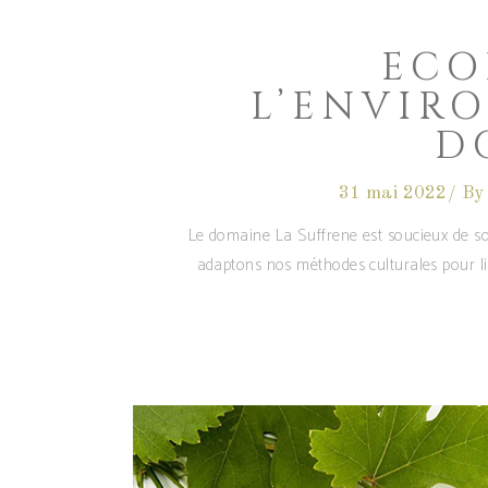
ECO
L’ENVIR
D
31 mai 2022
By
Le domaine La Suffrene est soucieux de son
adaptons nos méthodes culturales pour li