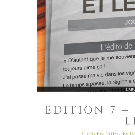
EDITION 7 –
L
9 octobre 2019
By
Do