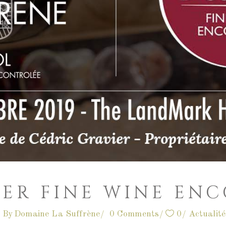
ER FINE WINE EN
By
Domaine La Suffrène
0 Comments
0
Actualité