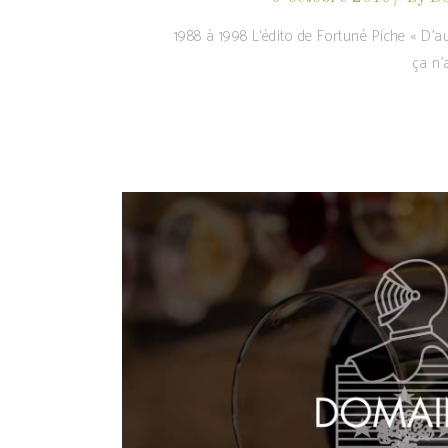
1988 à 1998 L‘édito de Fortuné Piche « D’au
ça n’