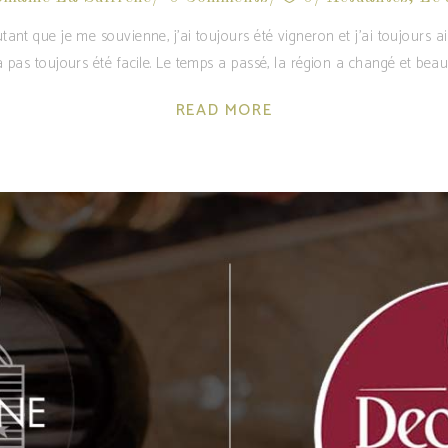
tant que je me souvienne, j’ai toujours été vigneron et j’ai toujours ai
a pas toujours été facile. Le temps a passé, la région a changé et bea
READ MORE