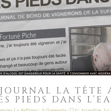
 JOURNAL LA TÊTE 
ES PIEDS DANS L’E
maine La Suffrène
0 Comments
0
Actualités
,
Le 