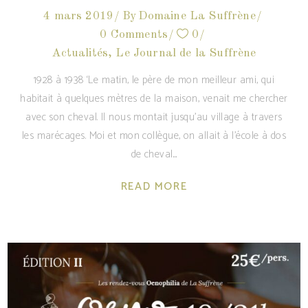
4 mars 2019
By
Domaine La Suffrène
0 Comments
0
Actualités
,
Le Journal de la Suffrène
1928 à 1938 ‘Le matin, le père de mon meilleur ami, qui
habitait à quelques mètres de la maison, venait me chercher
avec son cheval. Il nous montait jusqu’au village à travers
les marécages. Moi et mon collègue, on allait à l’école à dos
de cheval.
READ MORE