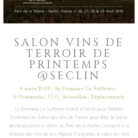
SALON VINS DE
TERROIR DE
PRINTEMPS
@SECLIN
4 mars 2019
By
Domaine La Suffrène
0 Comments
0
Actualités
,
Déplacements
Le Domaine La Suffrène revient à Seclin pour l'édition
Printemps du Salon des Vins de Terroir pour fêter le retour
des beaux jours à Seclin, au Parc de la Ramie. Consacré à la
richesse des vins de nos régions Françaises, le salon les Vins