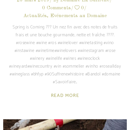
26 mars 2019
By
Domaine La Suffrène
0 Comments
0
Actualités
,
Evénements au Domaine
Spring is Coming ??? Un nez fin avec des notes de fruits
frais et une bouche gourmande, nette et fraîche. ????.
#rosewine #wine #ros #winelover #winetasting #vino
#instawine #winetime#winelovers #winestagram #rose
#winery #winelife #wines #wineoclock
#vineyard#winecountry #vin #sommelier #vinho #roseallday
#wineglass #bhfyp #90Suffrene#histoire #Bandol #domaine
#Savoirfaire
READ MORE