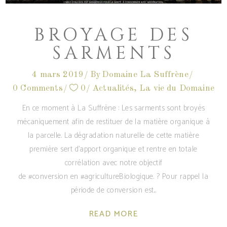
BROYAGE DES
SARMENTS
4 mars 2019
By
Domaine La Suffrène
0 Comments
0
Actualités
,
La vie du Domaine
En ce moment à La Suffrène : Les sarments sont broyés
mécaniquement afin de restituer de la matière organique à
la parcelle. La dégradation naturelle de cette matière
première sert d'apport organique et rentre en totale
corrélation avec notre objectif
de #conversion en #agricultureBiologique. ? Pour rappel la
période de conversion est
READ MORE