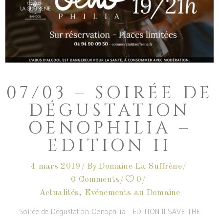
07/03 – SOIRÉE DE
DÉGUSTATION
OENOPHILIA –
EDITION II
4 mars 2019
By
Domaine La Suffrène
0 Comments
0
Actualités
,
Evénements au Domaine
Soirée de Dégustation Oenophilia - EDITION II SAVE THE