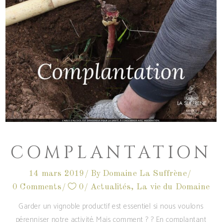
COMPLANTATION
14 mars 2019
By
Domaine La Suffrène
0 Comments
0
Actualités
,
La vie du Domaine
Garder un vignoble productif est essentiel si nous voulons
pérenniser notre activité. Mais comment ? ? En complantant