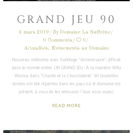
GRAND JEU 90
4 mars 2019
By
Domaine La Suffrène
0 Comments
0
Actualités
,
Evénements au Domaine
Nouveau millésime avec habillage "Anniversaire", diffusé
dans le monde entier. UN GRAND JEU : A la manière Willy
Wonka, dans "Charlie et la Chocolaterie" 90 bouteilles
dorées ont été réparties dans les pays où le domaine est
présent, à vous de les retrouver ! Que vous soyez
READ MORE