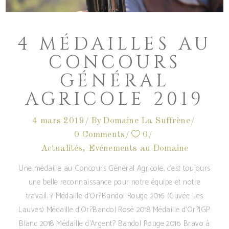
4 MÉDAILLES AU
CONCOURS
GÉNÉRAL
AGRICOLE 2019
4 mars 2019
By
Domaine La Suffrène
0 Comments
0
Actualités
,
Evénements au Domaine
Une médaille au Concours Général Agricole, c'est toujours
une belle reconnaissance pour notre équipe et notre
travail. ? Médaille d'Or?Bandol Rouge 2016 (Cuvée Les
Lauves) Médaille d'Or?Bandol Rosé 2018 Médaille d'Or?IGP
Blanc 2018 Médaille d'Argent? Bandol Rouge 2016 Bravo à