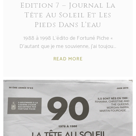
Edition 7 – Journal La
Tête Au Soleil Et Les
Pieds Dans L’eau
1988 à 1998 L‘édito de Fortuné Piche «
D’autant que je me souvienne, j’ai toujou
READ MORE