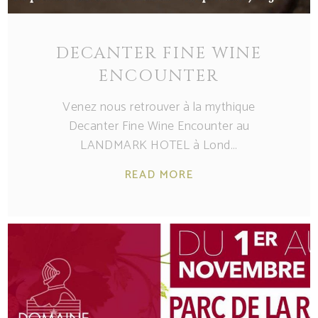
DECANTER FINE WINE
ENCOUNTER
Venez nous retrouver à la mythique
Decanter Fine Wine Encounter au
LANDMARK HOTEL à Lond
READ MORE