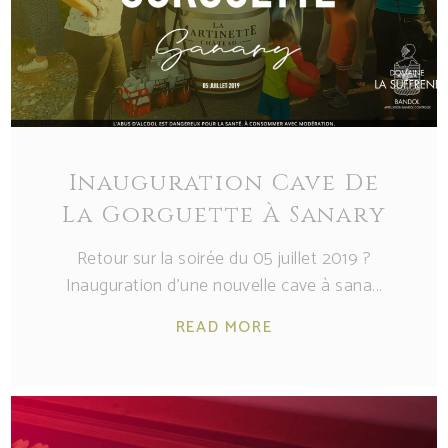
Inauguration Cave De
La Gorguette À Sanary
Retour sur la soirée du 05 juillet 2019 ?
Inauguration d’une nouvelle cave à sana
READ MORE