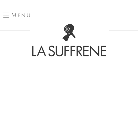
Menu
EN CE MOMENT
AU DOMAINE
Vous êtes curieux d’en savoir davantage sur le domaine La
Suffrène ?
Ne manquez rien de nos atcualités.