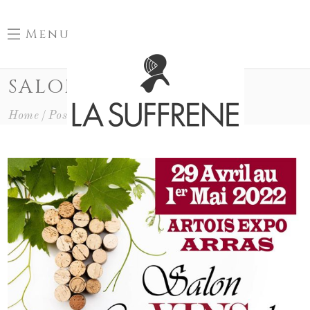
Menu
SALONDESVINS TAG
Home
Posts Tagged "salondesvins"