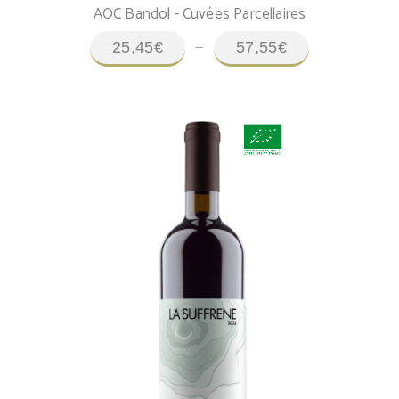
AOC Bandol - Cuvées Parcellaires
la
Plage
page
–
25,45
€
57,55
€
de
du
prix :
produit
25,45€
à
57,55€
AJOUTER AU PANIER