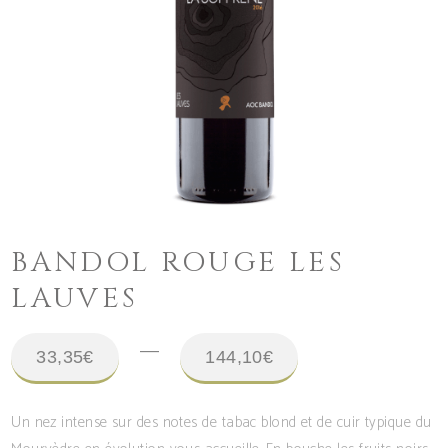
BANDOL ROUGE LES
LAUVES
Plage
–
33,35
€
144,10
€
de
prix :
Un nez intense sur des notes de tabac blond et de cuir typique du