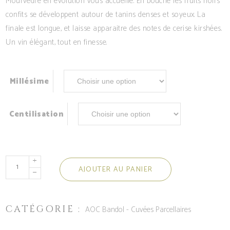
Mourvèdre en évolution vous accueille. En bouche les fruits noirs
33,35€
confits se développent autour de tanins denses et soyeux. La
à
finale est longue, et laisse apparaitre des notes de cerise kirshées.
144,10€
Un vin élégant, tout en finesse.
Millésime
Centilisation
quantité
AJOUTER AU PANIER
de
Bandol
Rouge
CATÉGORIE :
AOC Bandol - Cuvées Parcellaires
Les