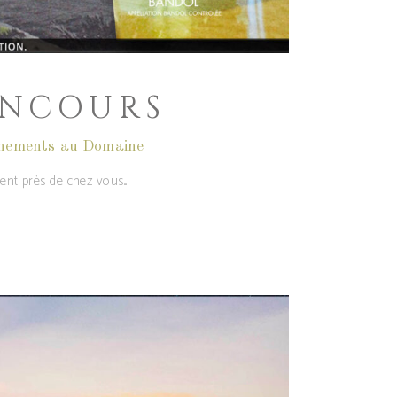
ONCOURS
nements au Domaine
ent près de chez vous