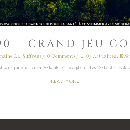
90 – GRAND JEU C
maine La Suffrène
0 Comments
0
Actualités
,
Evé
père, j'ai voulu créer 90 bouteilles exceptionnelles, 90 bouteilles d
READ MORE