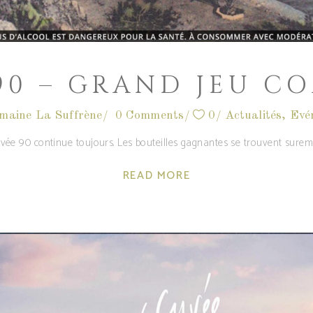
90 – GRAND JEU C
maine La Suffrène
0 Comments
0
Actualités
,
Evé
vée 90 continue toujours. Les bouteilles gagnantes se trouvent surem
READ MORE