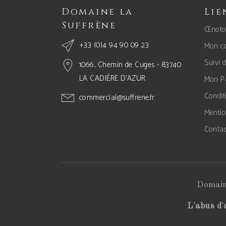
Domaine la
Lie
Suffrène
Œnoto
+33 (0)4 94 90 09 23
Mon c
Suivi
1066, Chemin de Cuges - 83740
LA CADIÈRE D’AZUR
Mon P
Condit
commercial@suffrene.fr
Menti
Contac
Domain
L'abus d'