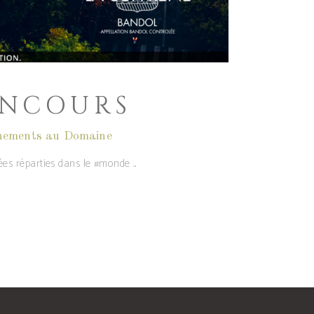
ONCOURS
nements au Domaine
orées réparties dans le #monde