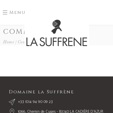
Menu
COMMANDER
Home
Commander
Domaine la Suffrène
+33 (0)4 94 90 09 23
1066, Chemin de Cuges - 83740 LA CADIÈRE D’AZUR