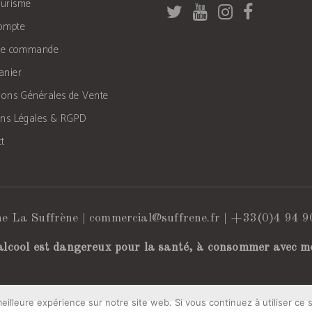
urisme
ompte
 de commande
anier
ions Générales de Vente
ons Légales & RGPD
t
e La Suffrène |
commercial@suffrene.fr
|
+33(0)4 94 9
alcool est dangereux pour la santé, à consommer avec m
eilleure expérience sur notre site web. Si vous continuez à utiliser ce