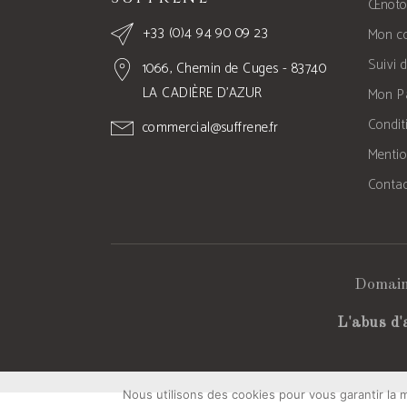
Œnoto
+33 (0)4 94 90 09 23
Mon c
Suivi
1066, Chemin de Cuges - 83740
LA CADIÈRE D’AZUR
Mon P
Condit
commercial@suffrene.fr
Menti
Contac
Domain
L'abus d'
Nous utilisons des cookies pour vous garantir la m