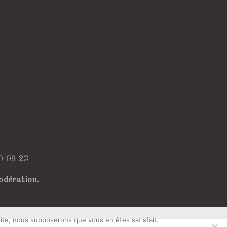
0 09 23
odération.
 site, nous supposerons que vous en êtes satisfait.