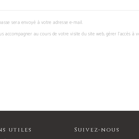
asse sera envoyé à votre adresse e-mail.
s accompagner au cours de votre visite du site web, gérer l’accès à v
ns utiles
Suivez-nous