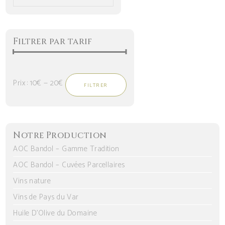
Filtrer par tarif
Prix :
10€
—
20€
FILTRER
Prix
Prix
min
max
Notre Production
AOC Bandol – Gamme Tradition
AOC Bandol – Cuvées Parcellaires
Vins nature
Vins de Pays du Var
Huile D’Olive du Domaine