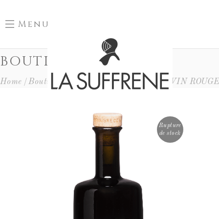
Menu
BOUTIQUE
Home
Boutique
Epicerie
VINAIGRE DE VIN ROUGE 
Rupture
de stock