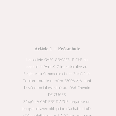
Article 1 – Préambule
La société GAEC GRAVIER- PICHE au
capital de 951 129 € immatriculée au
Registre du Commerce et des Société de
Toulon
sous le numéro 380961276, dont
le siège social est situé au 1066 Chemin
DE CUGES
83740 LA CADIERE D’AZUR, organise un
jeu gratuit avec obligation d’achat intitulé :
« 90 bouteilles en or / A 90 ans, on a pas